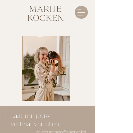
Laat mij jouw
verhaal vertellen
op een manier die niet enkel