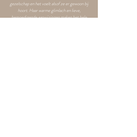
gezelschap en het voelt alsof ze er gewoon bij
hoort. Haar warme glimlach en lieve,
bemoedigende aanwijzingen maken het hele
proces niet alleen ontspannen, maar ook
ontzettend leuk. Je merkt dat ze echt oog heeft
voor detail en dat ze passie heeft voor wat ze
doet. De foto's stralen precies de sfeer en
emotie uit die je wilt vastleggen, en haar
afwerking is echt prachtig. Alles voelt
professioneel en toch persoonlijk. Als je op zoek
bent naar een topfotografe, zoek dan niet verder!
Yara Janson
Welk verhaal mag ik
voor jou vastleggen?