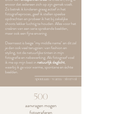
ervoor dat iedereen zich op zijn gemak voelt.
Zo betrek ik kinderen graag actief in het
fotografieproces, geef ik stellen speelse
opdrachten en probeer ik het bij zakelijke
shoots lekker luchtig te houden. Alles voor het
creëren van een serie sprekende beelden,
maar ook een fijne ervaring.
Daarnaast is beige "my middle name" en dit zal
je dan ook veel terugzien: van fashion en
styling, tot de natuurlijke tinten in mijn
fotografie en nabewerking. Als fotograaf voel
ik me op mijn best in
natuurlijk daglicht
,
waarbij ik ga voor warme, spontane en échte
beelden.
spontaan • warm • sfeervol
500
aanvragen mogen
fotograferen