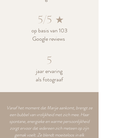
5/5
★
op basis van 103
Google reviews ​
5
jaar ervaring
als fotograaf
Vanaf het moment dat Marije aankomt, brengt ze
een bubbel van vrolijkheid met zich mee. Haar
spontane, energieke en warme persoonlijkheid
zorgt ervoor dat iedereen zich meteen op zijn
gemak voelt. Ze blendt moeiteloos in elk