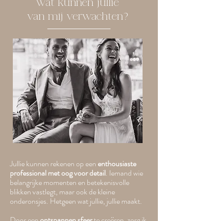
Wat kunnen jullie
van mij verwachten?
Jullie kunnen rekenen op een
enthousiaste
professional met oog voor detail
. Iemand wie
belangrijke momenten en betekenisvolle
blikken vastlegt, maar ook de kleine
onderonsjes.
Hetgeen wat jullie, jullie maakt.
Door een
ontspannen sfeer
te creëren, zorg ik